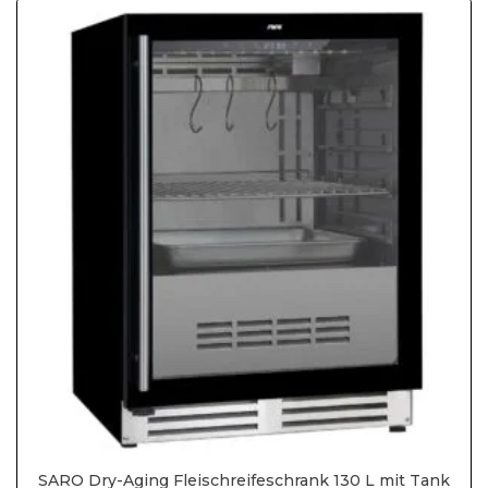
SARO Dry-Aging Fleischreifeschrank 130 L mit Tank