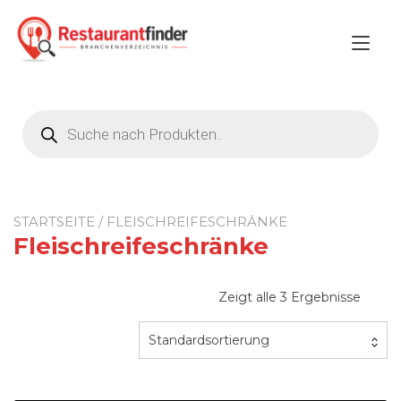
Zum
Inhalt
Nav
springen
ums
Products
search
STARTSEITE
/ FLEISCHREIFESCHRÄNKE
Fleischreifeschränke
Zeigt alle 3 Ergebnisse
Standardsortierung