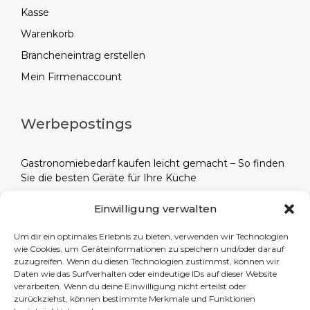
Kasse
Warenkorb
Brancheneintrag erstellen
Mein Firmenaccount
Werbepostings
Gastronomiebedarf kaufen leicht gemacht – So finden
Sie die besten Geräte für Ihre Küche
Alles für die Gastronomie: Ihr Partner für
Einwilligung verwalten
professionellen Gaststättenbedarf – Entdecken Sie
hochwertige Produkte für Ihren Gastronomiebetrieb
Um dir ein optimales Erlebnis zu bieten, verwenden wir Technologien
wie Cookies, um Geräteinformationen zu speichern und/oder darauf
Eventplanung leicht gemacht: Catering-Highlights aus
zuzugreifen. Wenn du diesen Technologien zustimmst, können wir
der Hauptstadt – Erstklassige Speisen und Getränke für
Daten wie das Surfverhalten oder eindeutige IDs auf dieser Website
jeden Anlass in Berlin.
verarbeiten. Wenn du deine Einwilligung nicht erteilst oder
zurückziehst, können bestimmte Merkmale und Funktionen
Südafrikanische Weine: Eine Reise durch die