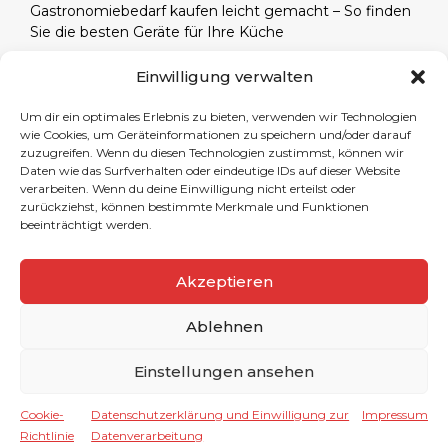
Gastronomiebedarf kaufen leicht gemacht – So finden
Sie die besten Geräte für Ihre Küche
Alles für die Gastronomie: Ihr Partner für
Einwilligung verwalten
professionellen Gaststättenbedarf – Entdecken Sie
hochwertige Produkte für Ihren Gastronomiebetrieb
Um dir ein optimales Erlebnis zu bieten, verwenden wir Technologien
wie Cookies, um Geräteinformationen zu speichern und/oder darauf
Eventplanung leicht gemacht: Catering-Highlights aus
zuzugreifen. Wenn du diesen Technologien zustimmst, können wir
der Hauptstadt – Erstklassige Speisen und Getränke für
Daten wie das Surfverhalten oder eindeutige IDs auf dieser Website
jeden Anlass in Berlin.
verarbeiten. Wenn du deine Einwilligung nicht erteilst oder
zurückziehst, können bestimmte Merkmale und Funktionen
Südafrikanische Weine: Eine Reise durch die
beeinträchtigt werden.
Weinregionen
Akzeptieren
Ablehnen
Einstellungen ansehen
Dieser Marktplatz wurde von Omni-Channel
Marktplatzentwicklungen & Software-Design erstellt.
Hier klicken für mehr Informationen
Cookie-
Datenschutzerklärung und Einwilligung zur
Impressum
Richtlinie
Datenverarbeitung