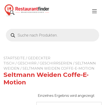
Zum
Inhalt
Nav
springen
ums
Products
search
STARTSEITE
/
GEDECKTER
TISCH
/
GESCHIRR
/
GESCHIRRSERIEN
/
SELTMANN
WEIDEN
/ SELTMANN WEIDEN COFFE-E-MOTION
Seltmann Weiden Coffe-E-
Motion
Einzelnes Ergebnis wird angezeigt