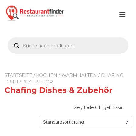
Zum
Inhalt
Nav
springen
ums
Products
search
STARTSEITE
/
KOCHEN
/
WARMHALTEN
/ CHAFING
DISHES & ZUBEHÖR
Chafing Dishes & Zubehör
Zeigt alle 6 Ergebnisse
Standardsortierung