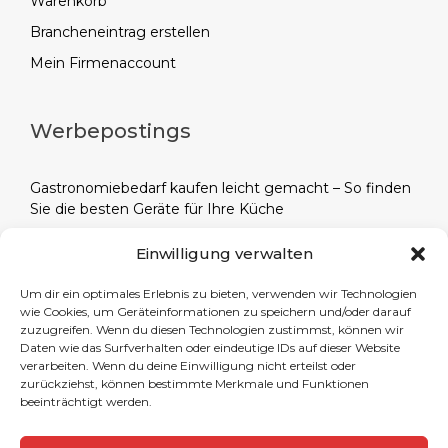
Warenkorb
Brancheneintrag erstellen
Mein Firmenaccount
Werbepostings
Gastronomiebedarf kaufen leicht gemacht – So finden
Sie die besten Geräte für Ihre Küche
Alles für die Gastronomie: Ihr Partner für
Einwilligung verwalten
professionellen Gaststättenbedarf – Entdecken Sie
hochwertige Produkte für Ihren Gastronomiebetrieb
Um dir ein optimales Erlebnis zu bieten, verwenden wir Technologien
wie Cookies, um Geräteinformationen zu speichern und/oder darauf
Eventplanung leicht gemacht: Catering-Highlights aus
zuzugreifen. Wenn du diesen Technologien zustimmst, können wir
der Hauptstadt – Erstklassige Speisen und Getränke für
Daten wie das Surfverhalten oder eindeutige IDs auf dieser Website
jeden Anlass in Berlin.
verarbeiten. Wenn du deine Einwilligung nicht erteilst oder
zurückziehst, können bestimmte Merkmale und Funktionen
Südafrikanische Weine: Eine Reise durch die
beeinträchtigt werden.
Weinregionen